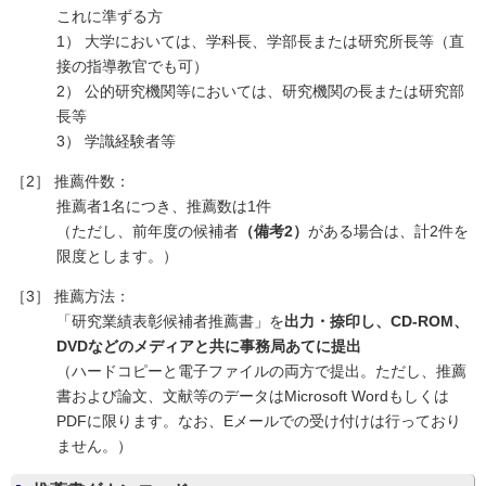
これに準ずる方
1） 大学においては、学科長、学部長または研究所長等（直
接の指導教官でも可）
2） 公的研究機関等においては、研究機関の長または研究部
長等
3） 学識経験者等
［2］ 推薦件数：
推薦者1名につき、推薦数は1件
（ただし、前年度の候補者
（備考2）
がある場合は、計2件を
限度とします。）
［3］ 推薦方法：
「研究業績表彰候補者推薦書」を
出力・捺印し、CD-ROM、
DVDなどのメディアと共に事務局あてに提出
（ハードコピーと電子ファイルの両方で提出。ただし、推薦
書および論文、文献等のデータはMicrosoft Wordもしくは
PDFに限ります。なお、Eメールでの受け付けは行っており
ません。）