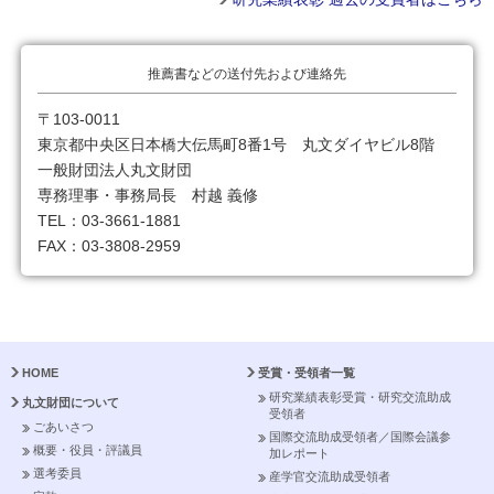
推薦書などの送付先および連絡先
〒103-0011
東京都中央区日本橋大伝馬町8番1号 丸文ダイヤビル8階
一般財団法人丸文財団
専務理事・事務局長 村越 義修
TEL：03-3661-1881
FAX：03-3808-2959
HOME
受賞・受領者一覧
研究業績表彰受賞・研究交流助成
丸文財団について
受領者
ごあいさつ
国際交流助成受領者／国際会議参
概要・役員・評議員
加レポート
選考委員
産学官交流助成受領者