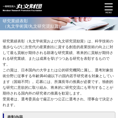
研究業績表彰
（丸文学術賞/丸文研究奨励賞）
研究業績表彰（丸文学術賞および丸文研究奨励賞）は、科学技術の
進歩ならびに次世代の産業創出に資する創造的産業技術の向上に対
して最も貢献が期待される顕著な研究業績、将来的に貢献が期待さ
れる研究業績、または成果を挙げつつある研究を表彰するもので
す。
この賞は、日本国内の大学または公的研究機関に属し、選考対象技
術分野に従事する年齢満40歳以下の国内若手研究者を対象としてい
ます（国籍不問）。応募には、所属長等の推薦が必要です。独創的
な研究に意欲的に取り組み、将来的に研究交流にも寄与することが
期待される国内外の研究者の推薦を歓迎します。
受賞者は、選考委員会で厳正かつ公正に選考され、理事会で決定さ
れます。
表彰内容